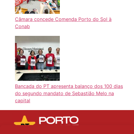
Câmara concede Comenda Porto do Sol à
Conab
Bancada do PT apresenta balanço dos 100 dias
do segundo mandato de Sebastião Melo na
capital